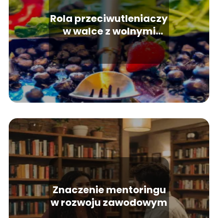
Rola przeciwutleniaczy
w walce z wolnymi
rodnikami
Znaczenie mentoringu
w rozwoju zawodowym