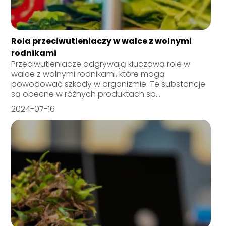
Rola przeciwutleniaczy w walce z wolnymi
rodnikami
Przeciwutleniacze odgrywają kluczową rolę w
walce z wolnymi rodnikami, które mogą
powodować szkody w organizmie. Te substancje
są obecne w różnych produktach sp...
2024-07-16