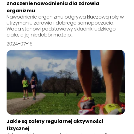
Znaczenie nawodnienia dla zdrowia
organizmu
Nawodnienie organizmu odgrywa kluczową rolę w
utrzymaniu zdrowia i dobrego samopoczucia.
Woda stanowi podstawowy składnik ludzkiego
ciała, a jej niedobór może p...
2024-07-16
Jakie są zalety regularnej aktywności
fizycznej