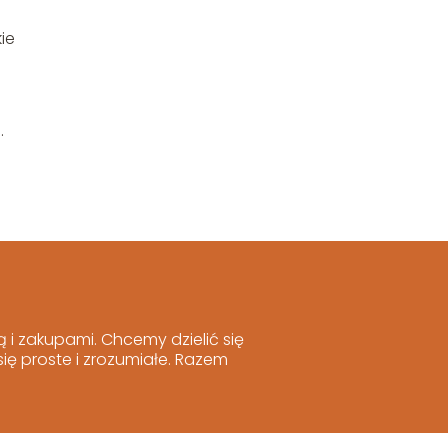
e
ie
.
i zakupami. Chcemy dzielić się
ię proste i zrozumiałe. Razem