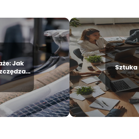
że: Jak
Sztuka
szczędzać
ieży