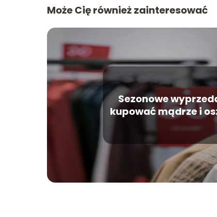
Może Cię również zainteresować
Sezonowe wyprzeda
kupować mądrze i o
na markowej odz