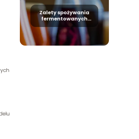
Zalety spożywania
fermentowanych
produktów
nych
delu
.