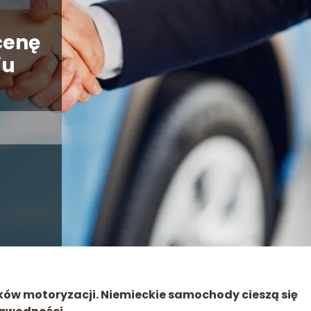
cenę
iu
ików motoryzacji. Niemieckie samochody cieszą się