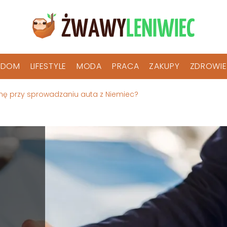
DOM
LIFESTYLE
MODA
PRACA
ZAKUPY
ZDROWIE
ę przy sprowadzaniu auta z Niemiec?