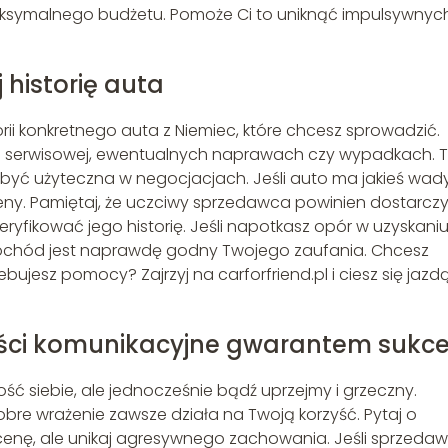
aksymalnego budżetu. Pomoże Ci to uniknąć impulsywnyc
 historię auta
orii konkretnego auta z Niemiec, które chcesz sprowadzić.
rii serwisowej, ewentualnych naprawach czy wypadkach. 
yć użyteczna w negocjacjach. Jeśli auto ma jakieś wady
eny. Pamiętaj, że uczciwy sprzedawca powinien dostarczy
yfikować jego historię. Jeśli napotkasz opór w uzyskani
amochód jest naprawdę godny Twojego zaufania. Chcesz
zebujesz pomocy? Zajrzyj na carforfriend.pl i ciesz się jazd
ości komunikacyjne gwarantem sukc
ć siebie, ale jednocześnie bądź uprzejmy i grzeczny.
bre wrażenie zawsze działa na Twoją korzyść. Pytaj o
cenę, ale unikaj agresywnego zachowania. Jeśli sprzeda