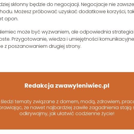
ardziej skłonny będzie do negocjacji. Negocjacje nie zawsz
hodu. Możesz próbować uzyskać dodatkowe korzyści, tak
et opon.
Niemiec może być wyzwaniem, ale odpowiednia strategia
oste. Przygotowanie, wiedza i umiejętności komunikacyjne
ale z poszanowaniem drugiej strony.
Redakcja zwawyleniwiec.pl
ą śledzi tematy związane z domem, modą, zdrowiem, pracą 
rawiając, że nawet najbardziej zawiłe zagadnienia stają s
odkrywajmy, jak ułatwić codzienne życie!